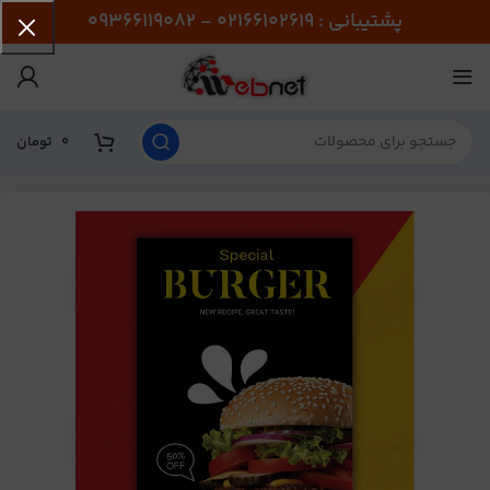
پشتیبانی : 02166102619 - 09366119082
0
تومان