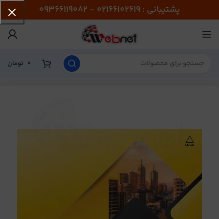
پشتیبانی : 02166102619 - 09366119082
0
تومان