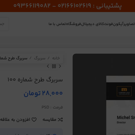
پشتیبانی : 02166102619 - 09366119082
صاویر
آیکون
فونت
کالای دیجیتال
فروشگاه
تماس با ما
خانه
سربرگ
سربرگ طرح شماره 0
سربرگ طرح شماره 100
28,000
تومان
فرمت : PSD
مقایسه
افزودن به علاقه