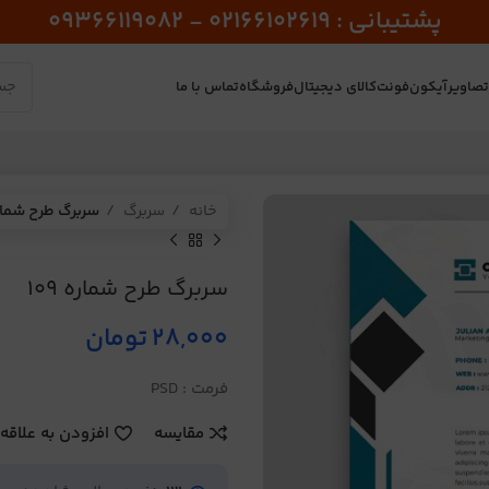
پشتیبانی : 02166102619 - 09366119082
صاویر
آیکون
فونت
کالای دیجیتال
فروشگاه
تماس با ما
خانه
سربرگ
سربرگ طرح شماره 9
سربرگ طرح شماره 109
28,000
تومان
فرمت : PSD
مقایسه
افزودن به علاقه