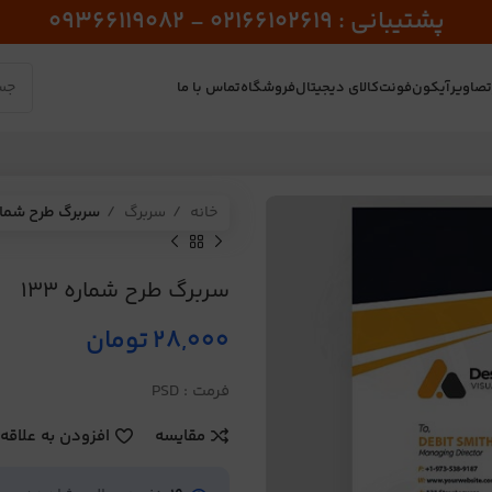
پشتیبانی : 02166102619 - 09366119082
صاویر
آیکون
فونت
کالای دیجیتال
فروشگاه
تماس با ما
خانه
سربرگ
سربرگ طرح شماره 3
سربرگ طرح شماره 133
28,000
تومان
فرمت : PSD
مقایسه
افزودن به علاقه