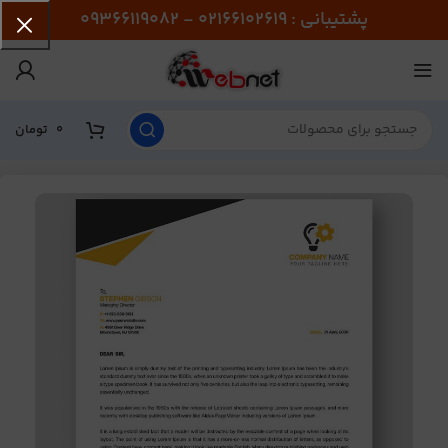
پشتیبانی : 02166102619 - 09366119082
0
تومان