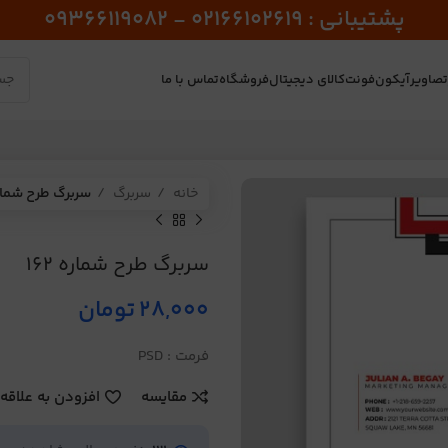
پشتیبانی : 02166102619 - 09366119082
صاویر
آیکون
فونت
کالای دیجیتال
فروشگاه
تماس با ما
خانه
سربرگ
سربرگ طرح شماره 2
سربرگ طرح شماره 162
28,000
تومان
فرمت : PSD
مقایسه
افزودن به علاقه