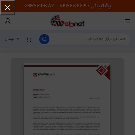
پشتیبانی : 02166102619 - 09366119082
0
تومان