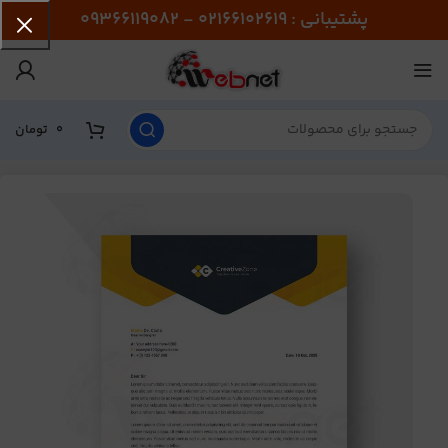
پشتیبانی : 02166102619 - 09366119082
0
تومان