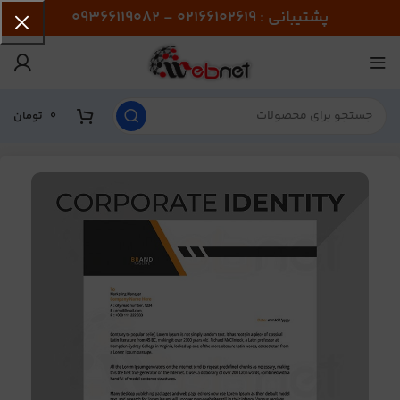
پشتیبانی : 02166102619 - 09366119082
0
تومان