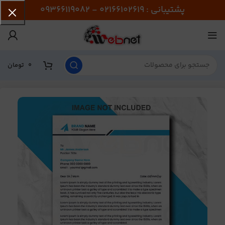
پشتیبانی : 02166102619 - 09366119082
0
تومان