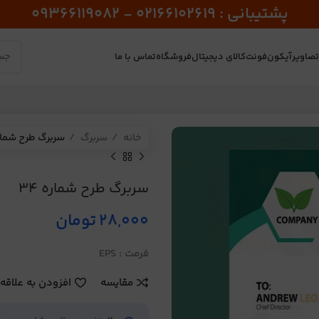
پشتیبانی : 02166102619 - 09366119082
صاویر
آیکون
فونت
کالای دیجیتال
فروشگاه
تماس با ما
خانه
سربرگ
سربرگ طرح شماره 
سربرگ طرح شماره 34
28,000
تومان
فرمت : EPS
مقایسه
افزودن به علاقه