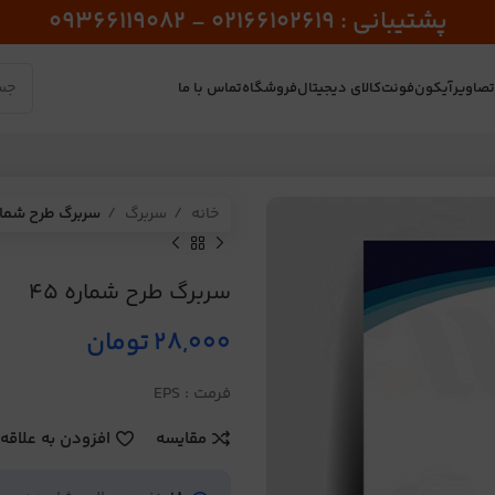
پشتیبانی : 02166102619 - 09366119082
صاویر
آیکون
فونت
کالای دیجیتال
فروشگاه
تماس با ما
خانه
سربرگ
سربرگ طرح شماره 
سربرگ طرح شماره 45
28,000
تومان
فرمت : EPS
مقایسه
افزودن به علاقه