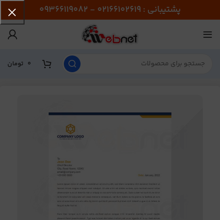
پشتیبانی : 02166102619 - 09366119082
0
تومان