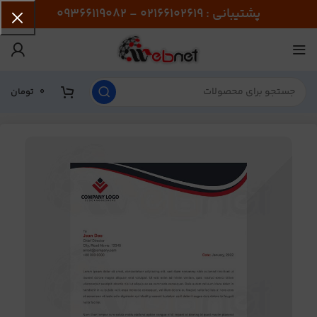
پشتیبانی : 02166102619 - 09366119082
0
تومان