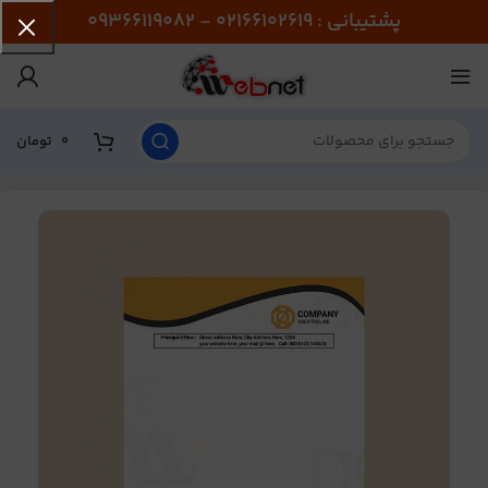
پشتیبانی : 02166102619 - 09366119082
0
تومان