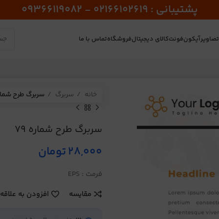
پشتیبانی : 02166102619 - 09366119082
صاویر
آیکون
فونت
کالای دیجیتال
فروشگاه
تماس با ما
خانه
سربرگ
سربرگ طرح شماره 
سربرگ طرح شماره 79
28,000
تومان
فرمت : EPS
مقایسه
افزودن به علاقه