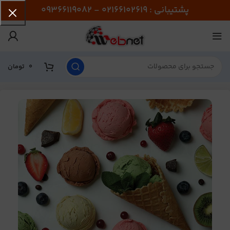
پشتیبانی : 02166102619 - 09366119082
0
تومان