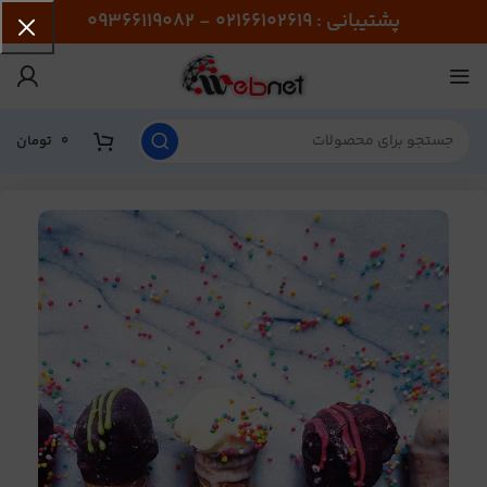
پشتیبانی : 02166102619 - 09366119082
0
تومان