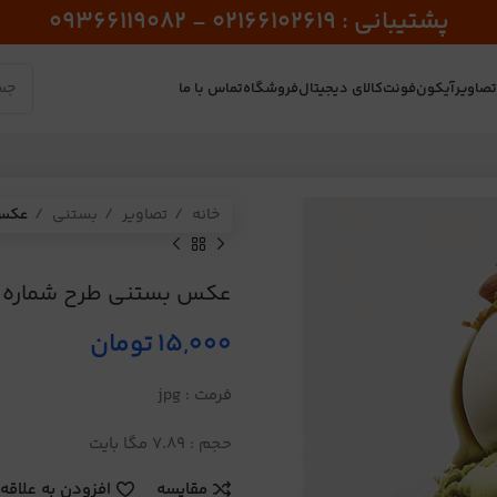
پشتیبانی : 02166102619 - 09366119082
صاویر
آیکون
فونت
کالای دیجیتال
فروشگاه
تماس با ما
خانه
تصاویر
بستنی
عکس 
عکس بستنی طرح شماره 45
15,000
تومان
فرمت : jpg
حجم : 7.89 مگا بایت
مقایسه
افزودن به علاقه