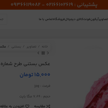
پشتیبانی : 02166102619 - 09366119082
صاویر
آیکون
فونت
کالای دیجیتال
فروشگاه
تماس با ما
خانه
تصاویر
بستنی
عکس 
عکس بستنی طرح شماره 78
15,000
تومان
فرمت : jpg
حجم : 7.89 مگا بایت
مقایسه
افزودن به علاقه