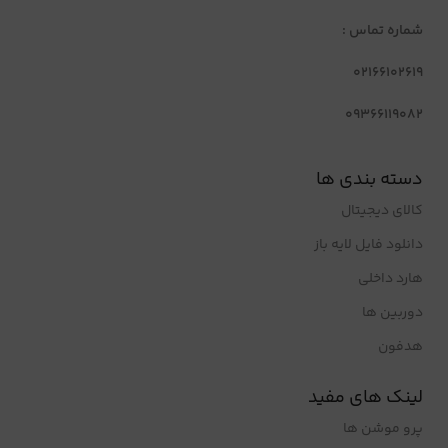
شماره تماس :
02166102619
09366119082
دسته بندی ها
کالای دیجیتال
دانلود فایل لایه باز
هارد داخلی
دوربین ها
هدفون
لینک های مفید
پرو موشن ها