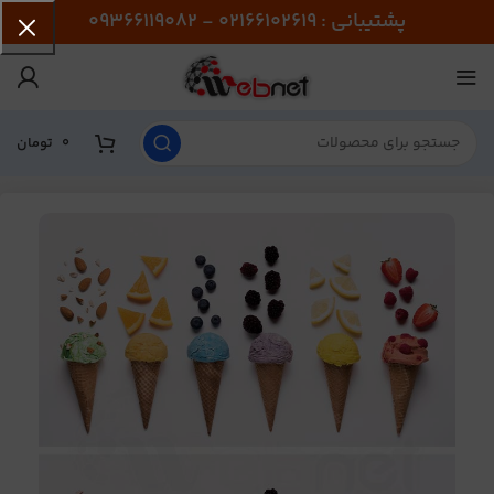
پشتیبانی : 02166102619 - 09366119082
0
تومان