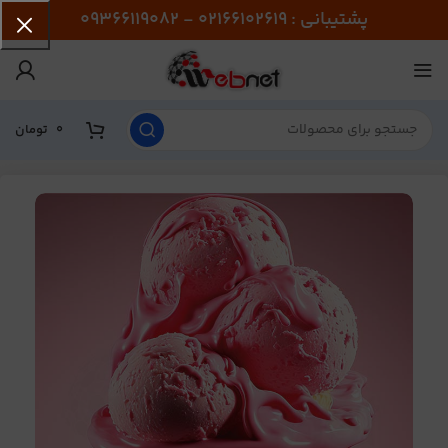
پشتیبانی : 02166102619 - 09366119082
0
تومان