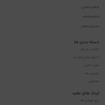
شماره تماس :
02166102619
09366119082
دسته بندی ها
کالای دیجیتال
دانلود فایل لایه باز
هارد داخلی
دوربین ها
هدفون
لینک های مفید
پرو موشن ها