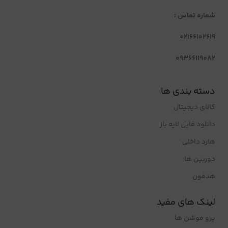
شماره تماس :
02166102619
09366119082
دسته بندی ها
کالای دیجیتال
دانلود فایل لایه باز
هارد داخلی
دوربین ها
هدفون
لینک های مفید
پرو موشن ها