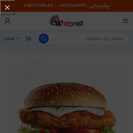
پشتیبانی : 02166102619 - 09366119082
0
تومان