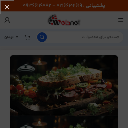
پشتیبانی : 02166102619 - 09366119082
0
تومان