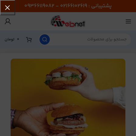
پشتیبانی : 02166102619 - 09366119082
0
تومان