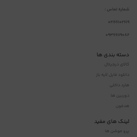
شماره تماس :
02166102619
09366119082
دسته بندی ها
کالای دیجیتال
دانلود فایل لایه باز
هارد داخلی
دوربین ها
هدفون
لینک های مفید
پرو موشن ها