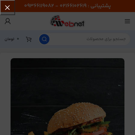
پشتیبانی : 02166102619 - 09366119082
0
تومان