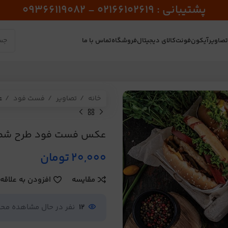
پشتیبانی : 02166102619 - 09366119082
صاویر
آیکون
فونت
کالای دیجیتال
فروشگاه
تماس با ما
خانه
تصاویر
فست فود
ع
عکس فست فود طرح شماره
20,000
تومان
مقایسه
افزودن به علاقه
12
نفر در حال مشاهده م