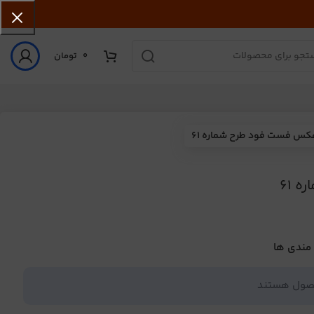
0
تومان
کس فست فود طرح شماره 61
 61
 مندی ها
حصول هستند