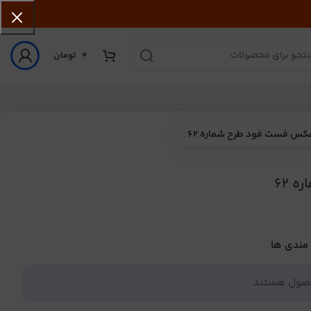
0
تومان
کس فست فود طرح شماره 62
 62
 مندی ها
حصول هستند