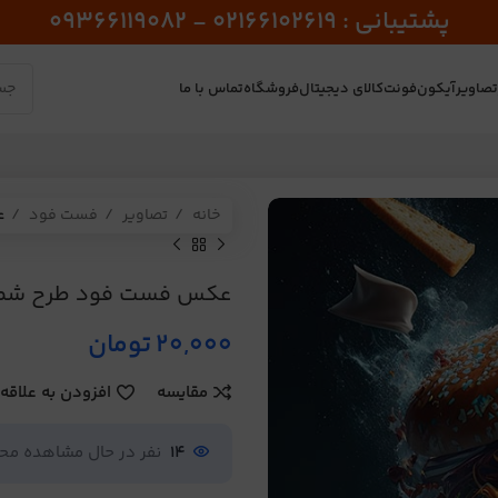
پشتیبانی : 02166102619 - 09366119082
صاویر
آیکون
فونت
کالای دیجیتال
فروشگاه
تماس با ما
خانه
تصاویر
فست فود
ع
عکس فست فود طرح شماره
20,000
تومان
مقایسه
افزودن به علاقه
14
نفر در حال مشاهده م