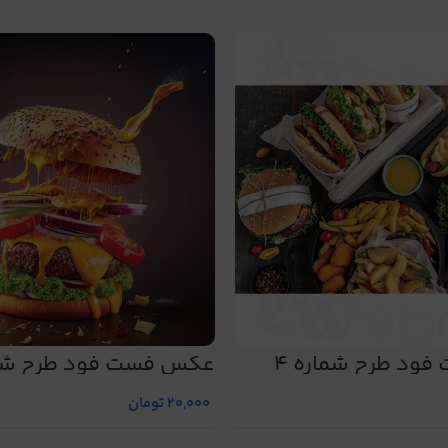
ود طرح شماره 4
عکس فست فود طرح شمار
20,000
تومان