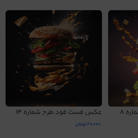
ه 8
عکس فست فود طرح شماره 14
20,000
تومان