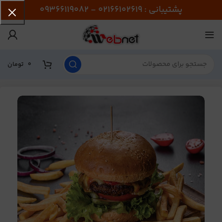
پشتیبانی : 02166102619 - 09366119082
0
تومان