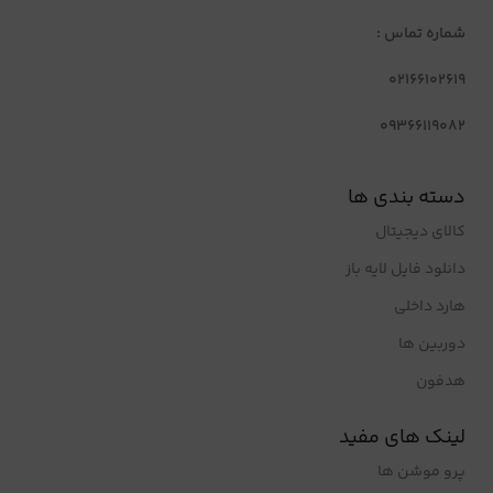
شماره تماس :
02166102619
09366119082
دسته بندی ها
کالای دیجیتال
دانلود فایل لایه باز
هارد داخلی
دوربین ها
هدفون
لینک های مفید
پرو موشن ها