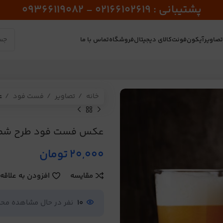
پشتیبانی : 02166102619 - 09366119082
صاویر
آیکون
فونت
کالای دیجیتال
فروشگاه
تماس با ما
خانه
تصاویر
فست فود
ع
عکس فست فود طرح شماره
20,000
تومان
مقایسه
افزودن به علاقه
10
نفر در حال مشاهده م