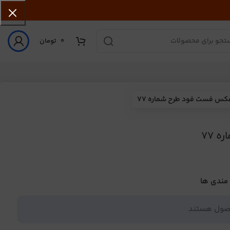
0
تومان
کس فست فود طرح شماره 77
 77
 مندی ها
حصول هستند