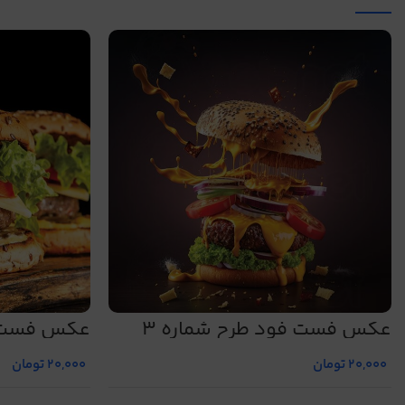
عکس فست فود طرح شماره 3
عکس فست فو
20,000
تومان
20,000
تومان