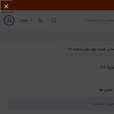
0
تومان
کس فست فود طرح شماره 80
 80
 مندی ها
حصول هستند