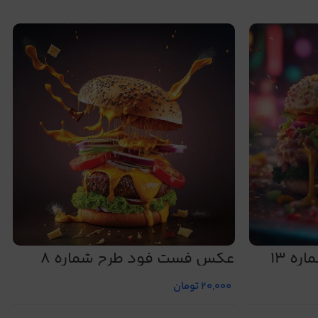
ه 13
عکس فست فود طرح شماره 8
20,000
تومان