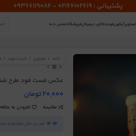
پشتیبانی : 02166102619 - 09366119082
صاویر
آیکون
فونت
کالای دیجیتال
فروشگاه
تماس با ما
خانه
تصاویر
فست فود
ع
عکس فست فود طرح شماره
20,000
تومان
مقایسه
افزودن به علاقه
12
نفر در حال مشاهده م