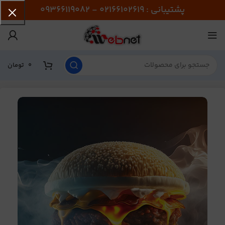
پشتیبانی : 02166102619 - 09366119082
0
تومان