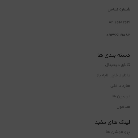
شماره تماس :
02166102619
09366119082
دسته بندی ها
کالای دیجیتال
دانلود فایل لایه باز
هارد داخلی
دوربین ها
هدفون
لینک های مفید
پرو موشن ها