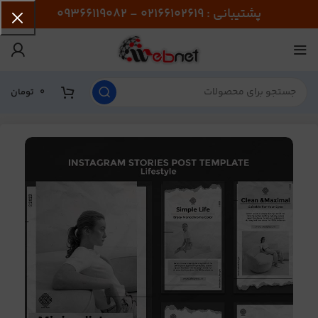
پشتیبانی : 02166102619 - 09366119082
0
تومان