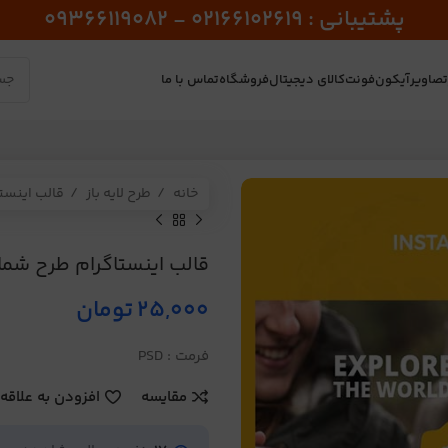
پشتیبانی : 02166102619 - 09366119082
صاویر
آیکون
فونت
کالای دیجیتال
فروشگاه
تماس با ما
خانه
طرح لایه باز
قالب اینست
قالب اینستاگرام طرح شماره 
25,000
تومان
فرمت : PSD
مقایسه
افزودن به علاقه