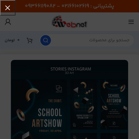
پشتیبانی : 02166102619 - 09366119082
0
تومان