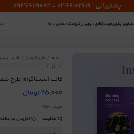
پشتیبانی : 02166102619 - 09366119082
صاویر
آیکون
فونت
کالای دیجیتال
فروشگاه
تماس با ما
خانه
طرح لایه باز
قالب اینست
قالب اینستاگرام طرح شماره 
25,000
تومان
فرمت : PSD
مقایسه
افزودن به علاقه