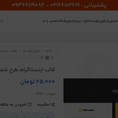
پشتیبانی : 02166102619 - 09366119082
صاویر
آیکون
فونت
کالای دیجیتال
فروشگاه
تماس با ما
خانه
طرح لایه باز
قالب اینست
قالب اینستاگرام طرح شماره 
25,000
تومان
فرمت : PSD
مقایسه
افزودن به علاقه