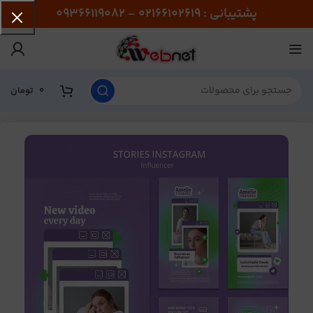
پشتیبانی : 02166102619 - 09366119082
0
تومان