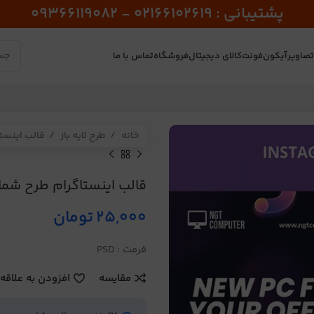
پشتیبانی : 02166102619 - 09366119082
صاویر
آیکون
فونت
کالای دیجیتال
فروشگاه
تماس با ما
خانه
طرح لایه باز
قالب اینست
قالب اینستاگرام طرح شماره 
25,000
تومان
فرمت : PSD
مقایسه
افزودن به علاقه