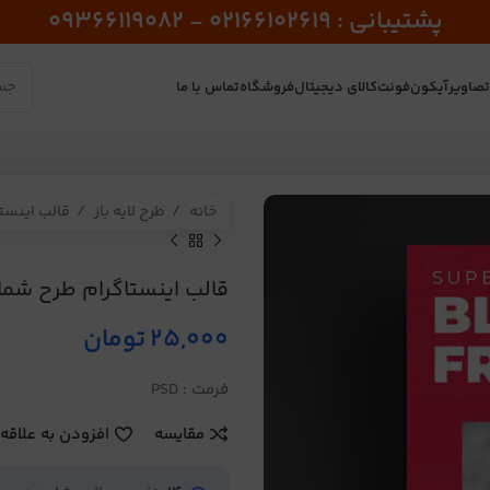
پشتیبانی : 02166102619 - 09366119082
صاویر
آیکون
فونت
کالای دیجیتال
فروشگاه
تماس با ما
خانه
طرح لایه باز
قالب اینست
قالب اینستاگرام طرح شماره
25,000
تومان
فرمت : PSD
مقایسه
افزودن به علاقه