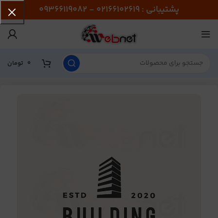
پشتیبانی : 02166102619 - 09366119082
0
تومان