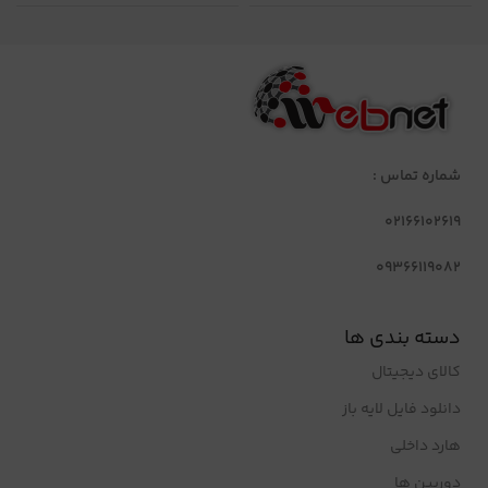
شماره تماس :
02166102619
09366119082
دسته بندی ها
کالای دیجیتال
دانلود فایل لایه باز
هارد داخلی
دوربین ها