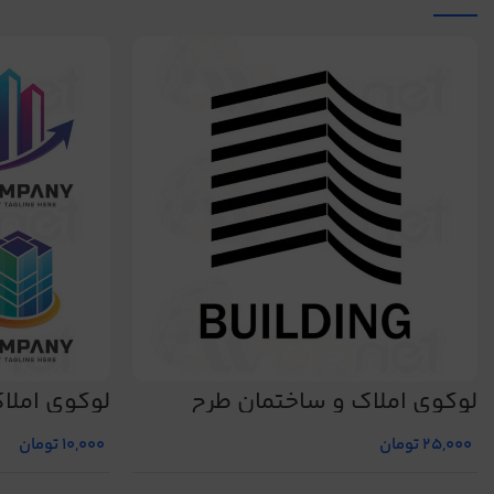
لوگوی املاک و ساختمان طرح
لوگوی املاک 
شماره 480
25,000
تومان
10,000
تومان