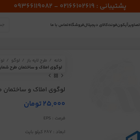
پشتیبانی : 02166102619 - 09366119082
صاویر
آیکون
فونت
کالای دیجیتال
فروشگاه
تماس با ما
خانه
طرح لایه باز
لوگو
لو
لوگوی املاک و ساختمان طرح شماره 94
لوگوی املاک و ساختمان طرح
25,000
تومان
فرمت : EPS
ابعاد : 287 کیلو بایت