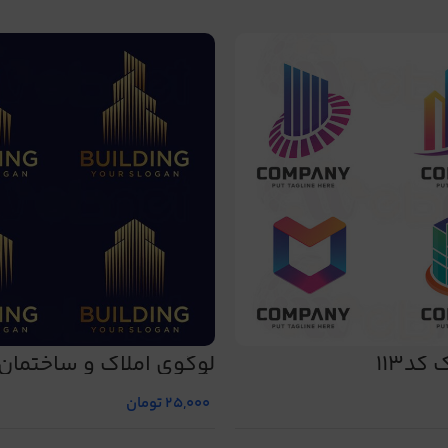
کد113
لوگوی املاک و ساختمان
شماره 484
25,000
تومان