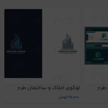
 طرح
لوگوی املاک و ساختمان طرح
شماره 465
25,000
تومان