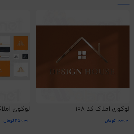
لوگوی املاک کد 108
لوگوی املا
شماره 475
10,000
تومان
25,000
تومان