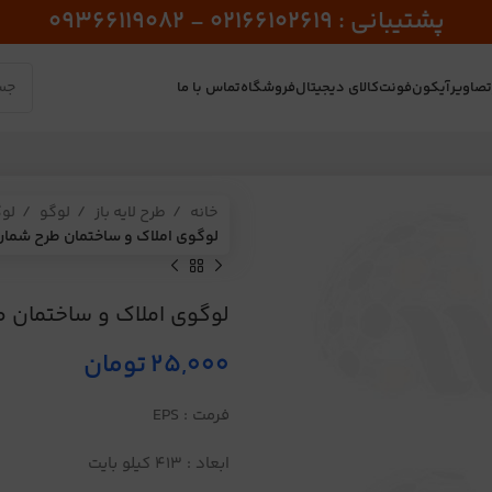
پشتیبانی : 02166102619 - 09366119082
صاویر
آیکون
فونت
کالای دیجیتال
فروشگاه
تماس با ما
خانه
طرح لایه باز
لوگو
لو
لوگوی املاک و ساختمان طرح شماره 11
لوگوی املاک و ساختمان طرح
25,000
تومان
فرمت : EPS
ابعاد : 413 کیلو بایت