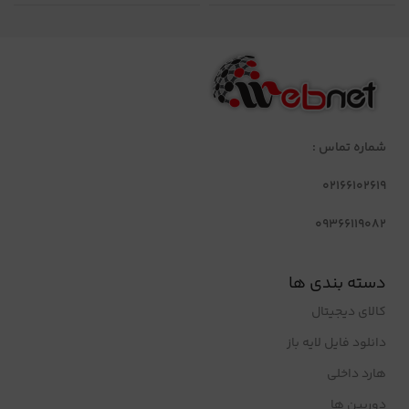
شماره تماس :
02166102619
09366119082
دسته بندی ها
کالای دیجیتال
دانلود فایل لایه باز
هارد داخلی
دوربین ها