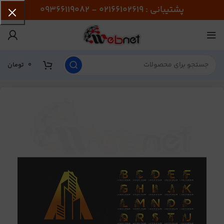
پشتیبانی : 02166102619 - 09366119082
0
تومان