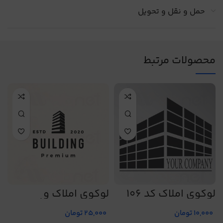
حمل و نقل و تحویل
محصولات مرتبط
لوگوی املاک کد 106
لوگوی املاک و
ل
ساختمان طرح شماره
س
9
476
10,000
تومان
25,000
تومان