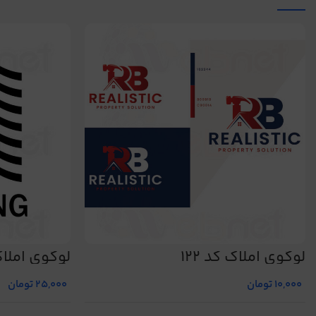
لوگوی املاک کد 122
لوگوی املا
شماره 480
10,000
تومان
25,000
تومان