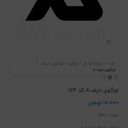
برای بزرگنمایی کلیک کنید
خانه
طرح لایه باز
لوگو
لوگوی حروف
لوگوی حرف A
لوگوی حرف A کد 174
10,000
تومان
فرمت : EPS
ابعاد : 385 کیلو بایت