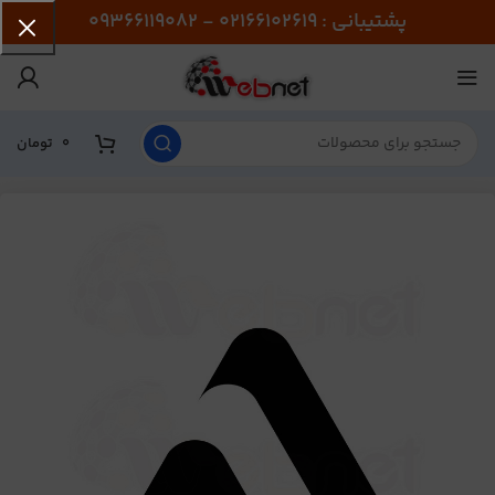
پشتیبانی : 02166102619 - 09366119082
0
تومان