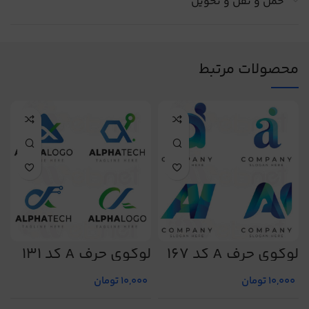
حمل و نقل و تحویل
محصولات مرتبط
لوگوی حرف A کد 167
لوگوی حرف A کد 131
ل
10,000
تومان
10,000
تومان