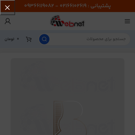
پشتیبانی : 02166102619 - 09366119082
0
تومان