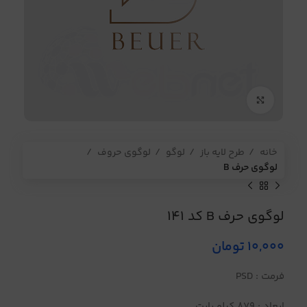
برای بزرگنمایی کلیک کنید
خانه
طرح لایه باز
لوگو
لوگوی حروف
لوگوی حرف B
لوگوی حرف B کد 141
10,000
تومان
فرمت : PSD
ابعاد : 879 کیلو بایت