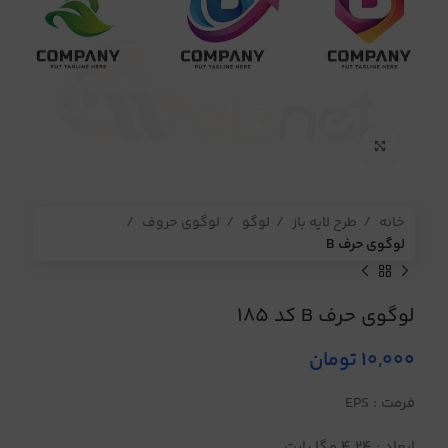
برای بزرگنمایی کلیک کنید
خانه
طرح لایه باز
لوگو
لوگوی حروف
لوگوی حرف B
لوگوی حرف B کد 185
10,000
تومان
فرمت : EPS
ابعاد : 4.24 مگا بایت