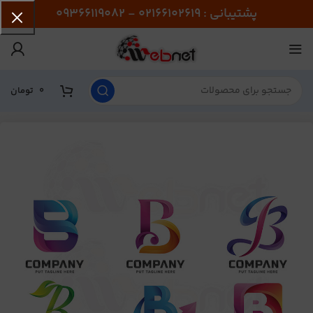
پشتیبانی : 02166102619 - 09366119082
0
تومان