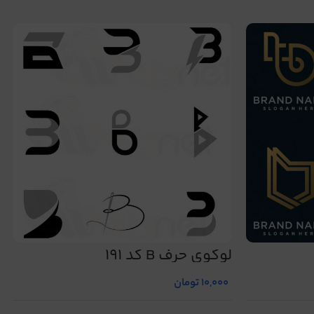
لوگوی حرف B کد 191
10,000
تومان