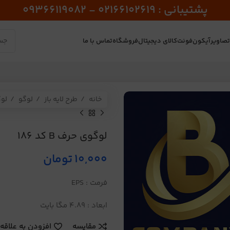
پشتیبانی : 02166102619 - 09366119082
صاویر
آیکون
فونت
کالای دیجیتال
فروشگاه
تماس با ما
خانه
طرح لایه باز
لوگو
لو
لوگوی حرف B کد 186
10,000
تومان
فرمت : EPS
ابعاد : 4.89 مگا بایت
مقایسه
افزودن به علاقه