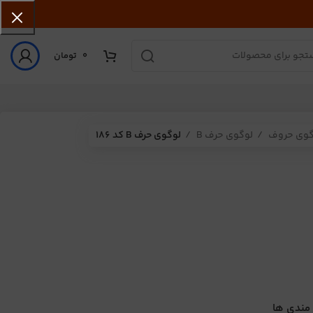
0
تومان
گوی حروف
لوگوی حرف B
لوگوی حرف B کد 186
 مندی ها