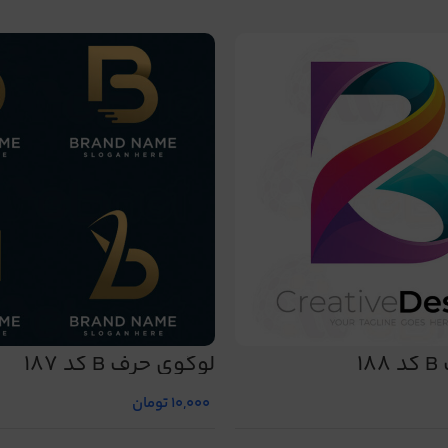
1
لوگوی حرف B کد 187
10,000
تومان