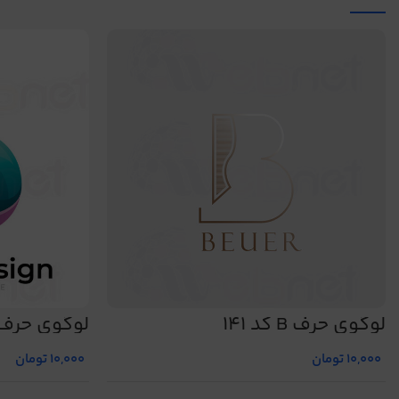
لوگوی حرف B کد 141
لوگوی حرف B کد 88
10,000
تومان
10,000
تومان